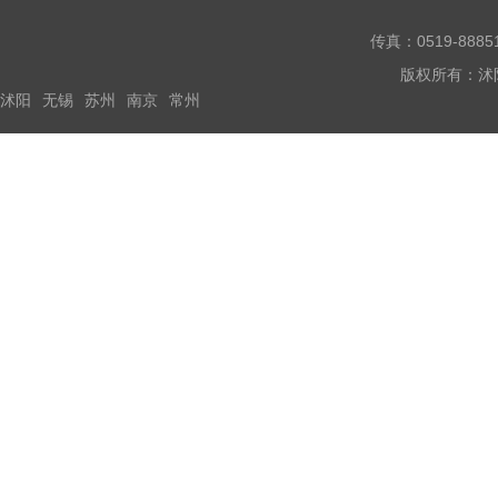
传真：0519-888
版权所有：沭
沭阳
无锡
苏州
南京
常州