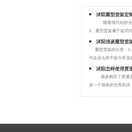
沭阳重型货架定
随着现代化的仓储
1、重型货架属于架式
相互挤压的情况出现几
沭阳浅谈重型货
提高仓库的使用空间，
重型货架的分类：1
代企业仓库中较为常见
式重型仓库货架又称贯
沭阳怎样使用贯
巷道存放，仓库利用率
很多购买了贯通货
造一个现有的仓库的话
力，那么就可以选择这