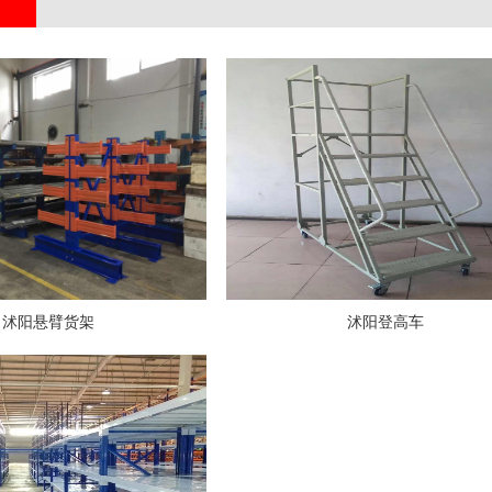
沭阳悬臂货架
沭阳登高车