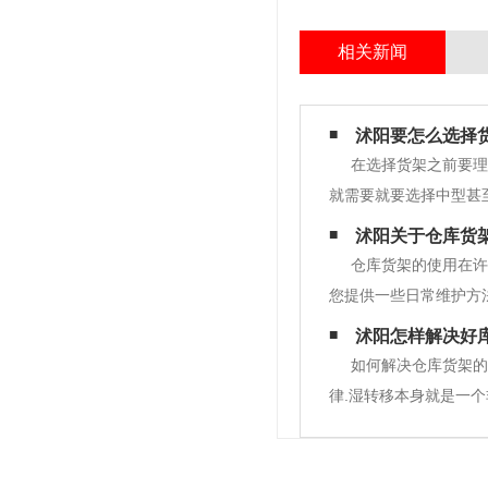
相关新闻
沭阳要怎么选择
在选择货架之前要理
就需要就要选择中型甚
等，这些都是考虑因素
沭阳关于仓库货
三类 。轻型货架的使
仓库货架的使用在许
您提供一些日常维护方
下是维护要点:1.仓
沭阳怎样解决好
撞，增加了货架和货物的
如何解决仓库货架的
律.湿转移本身就是一
外设计依据。选择合理
保证应有的湿度小气候