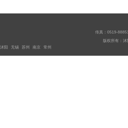
传真：0519-888
版权所有：沭
沭阳
无锡
苏州
南京
常州