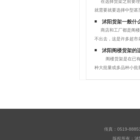
在选择货架之前要理
就需要就要选择中型甚
等，这些都是考虑因素
沭阳货架一般什
三类 。轻型货架的使
商店和工厂都是阁楼
不出去，这是许多超市
因1.产品选择不对产
沭阳阁楼货架的
需要的口味也不同.包
阁楼货架是在已有
种大批量或多品种小批
一位置。 通常利用中
传真：0519-888
版权所有：沭