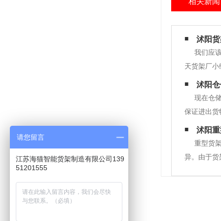
相关新闻
沭阳货
我们应
天货架厂小
两边都没有
沭阳仓
物的重量来
现在仓
保证进出货
架的尺寸是
沭阳重
请您留言
要做好工程
重型货
异。由于货
江苏海猫智能货架制造有限公司139
51201555
需要在合适
先，重型货