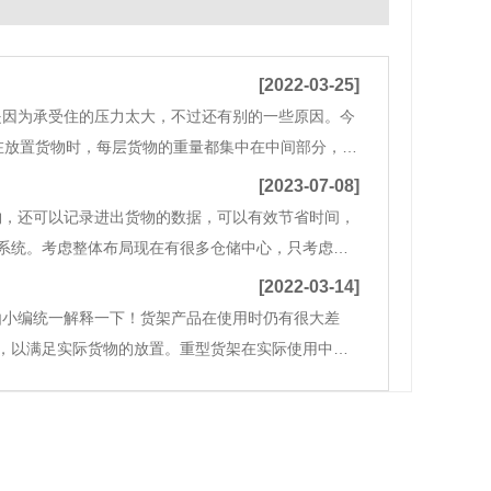
[2022-03-25]
是因为承受住的压力太大，不过还有别的一些原因。今
在放置货物时，每层货物的重量都集中在中间部分，而
计承载，即货架在购买的时候，仓库货架公司会根据货
[2023-07-08]
物，还可以记录进出货物的数据，可以有效节省时间，
系统。考虑整体布局现在有很多仓储中心，只考虑货
卸货物会很麻烦。因此，在购买仓库货架之前，首先
[2022-03-14]
由小编统一解释一下！货架产品在使用时仍有很大差
，以满足实际货物的放置。重型货架在实际使用中也
用带来更大的帮助。重型货架的实际作用是什么？首