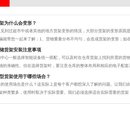
架为什么会变形？
该见到过超市中或者其他的地方货架变形的情况，大部分货架的变形原因
编就带您一起来了解：1、货物重量分布不均匀，会造成货架的变形；如
层载货物重量，那肯定会造成货架变形。2、货物的放置超过了货架的设
储货架安装注意事项
选择对应的材料，而如果在实际
储中心一般选择智能设备统一搭配，可以及时在仓库货架上找到所需的货
物的准确性。但在选择货架时，要注意仓库的整体布局和相应的电子配套
否合适，是否能有效利用空间。但实际上忽略了物流的概念，所以后期装
型货架使用于哪些场合？
货架的整体布局。确定货架放置后如
架的使用场合是什么？这实际上是每个客户都想深入了解的问题。让我们
架种类繁多，使用时取决于实际需要。我们必须选择适合实际需要的货架
的位置使用，以发挥更好的效果，同时，它将发挥更大的作用，为实际使
架在重型仓储中的实际作用，现在有很